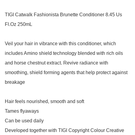
TIGI Catwalk Fashionista Brunette Conditioner 8.45 Us 
Fl.Oz 250mL

Veil your hair in vibrance with this conditioner, which 
includes Amino shield technology blended with rich oils 
and horse chestnut extract. Revive radiance with 
smoothing, shield forming agents that help protect against 
breakage

Hair feels nourished, smooth and soft

Tames flyaways

Can be used daily

Developed together with TIGI Copyright Colour Creative 