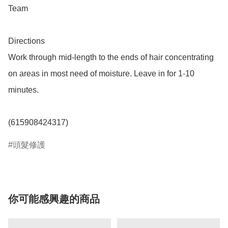
Team

Directions

Work through mid-length to the ends of hair concentrating 
on areas in most need of moisture. Leave in for 1-10 
minutes.

(615908424317)
頭髮修護
你可能感興趣的商品