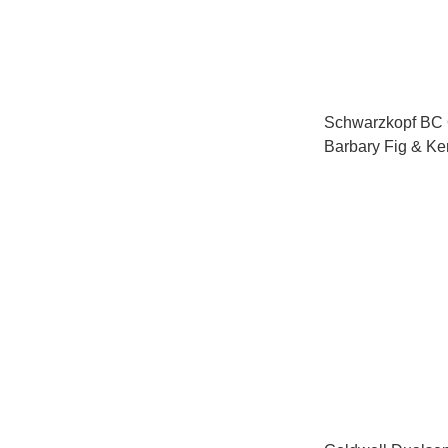
Schwarzkopf BC O
Barbary Fig & Ker
Restorative Trea
尾油