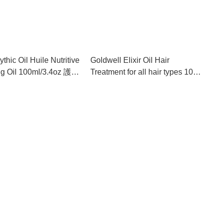
thic Oil Huile Nutritive
Goldwell Elixir Oil Hair
ng Oil 100ml/3.4oz 護髮
Treatment for all hair types 100
ml