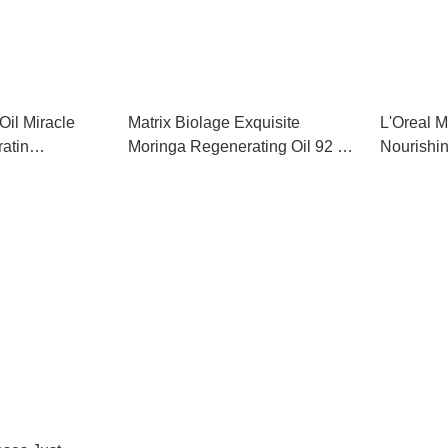
il Miracle
Matrix Biolage Exquisite
L'Oreal My
atin
Moringa Regenerating Oil 92 ML
Nourishi
tment 100ml 髮
髮油
精油