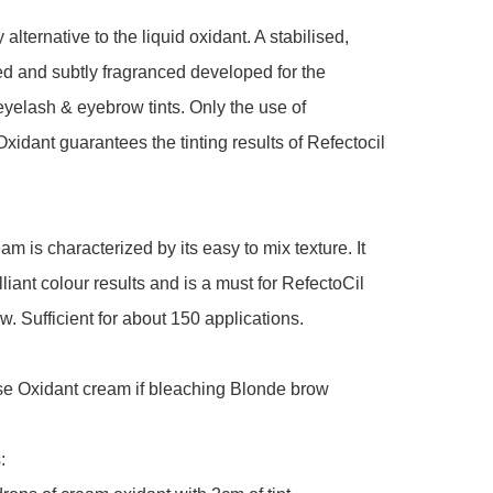
lternative to the liquid oxidant. A stabilised, 
 and subtly fragranced developed for the 
eyelash & eyebrow tints. Only the use of 
Oxidant guarantees the tinting results of Refectocil 
m is characterized by its easy to mix texture. It 
liant colour results and is a must for RefectoCil 
. Sufficient for about 150 applications.

se Oxidant cream if bleaching Blonde brow

 
