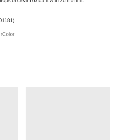
rops of cream oxidant with 2cm of tint.

01181)
Color