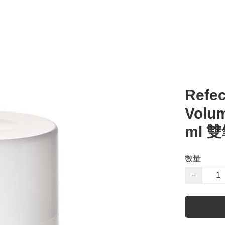
Refec
Volu
ml 
數量
−