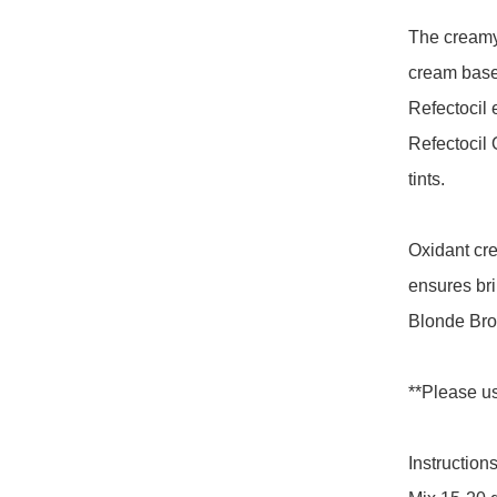
The creamy a
cream based
Refectocil 
Refectocil 
tints.

Oxidant crea
ensures bril
Blonde Brow
**Please u
Instructions: