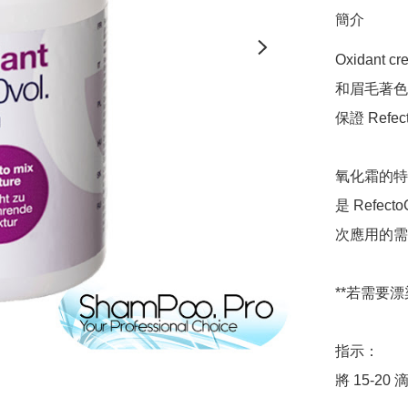
簡介
Oxidant c
和眉毛著色而開
保證 Refe
氧化霜的特
是 Refec
次應用的需
**若需要漂染
指示：

將 15-20